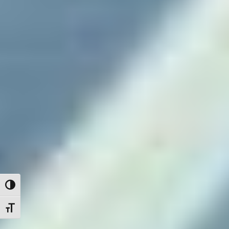
Attiva/disattiva alto contrasto
Attiva/disattiva dimensione testo