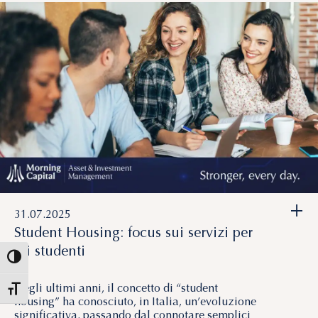
+
31.07.2025
Student Housing: focus sui servizi per
gli studenti
Attiva/disattiva alto contrasto
Negli ultimi anni, il concetto di “student
Attiva/disattiva dimensione testo
housing” ha conosciuto, in Italia, un’evoluzione
significativa, passando dal connotare semplici