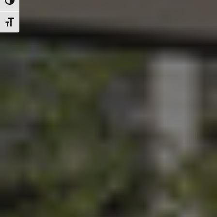
Attiva/disattiva alto contrasto
Attiva/disattiva dimensione testo