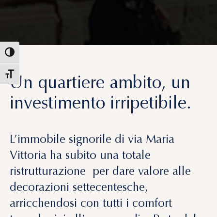
Un quartiere ambito, un
investimento irripetibile.
L’immobile signorile di via Maria
Vittoria ha subito una
totale
ristrutturazione
per dare valore alle
decorazioni settecentesche,
arricchendosi con tutti i comfort
tecnologici all’avanguardia. Parte del
primo vero sistema di gestione full
digital nella locazione
residenziale
Home Easy Rent®.
In una strada tranquilla del centro di