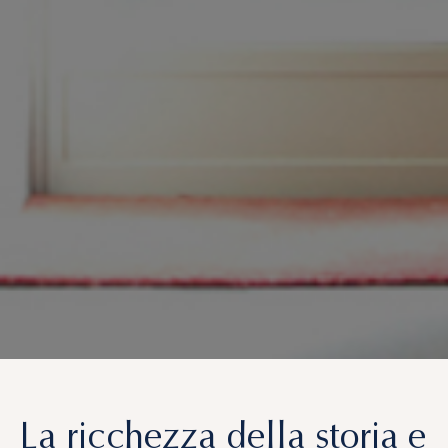
We value your privacy
We use cookies to enhance your browsing experience, serve
personalized ads or content, and analyze our traffic. By
clicking "Accept All", you consent to our use of cookies.
Customize
Reject All
Accept All
La ricchezza della storia e